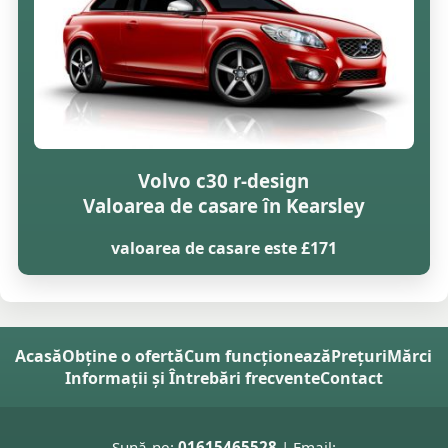
Volvo c30 r-design
Valoarea de casare în Kearsley
valoarea de casare este £171
Acasă
Obține o ofertă
Cum funcționează
Prețuri
Mărci
Informații și Întrebări frecvente
Contact
Sună-ne:
01615465528
| Email: