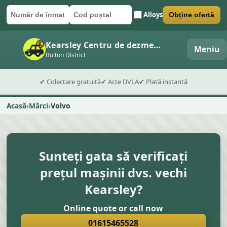
Alloys
Obține ofertă
Număr de înmatriculare
Cod poștal
Trimite formularul
Kearsley Centru de dezmembrări auto
Meniu
Bolton District
✔ Colectare gratuită
✔ Acte DVLA
✔ Plată instantă
Acasă
Mărci
Volvo
Sunteți gata să verificați
prețul mașinii dvs. vechi
Kearsley?
Online quote or call now
01615465528