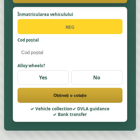
Înmatricularea vehiculului
Cod poștal
Alloy wheels?
Yes
No
Obțineți o cotație
Vehicle collection
DVLA guidance
Bank transfer