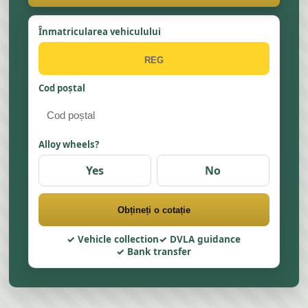
Înmatricularea vehiculului
Cod poștal
Alloy wheels?
Yes
No
Obțineți o cotație
Vehicle collection
DVLA guidance
Bank transfer