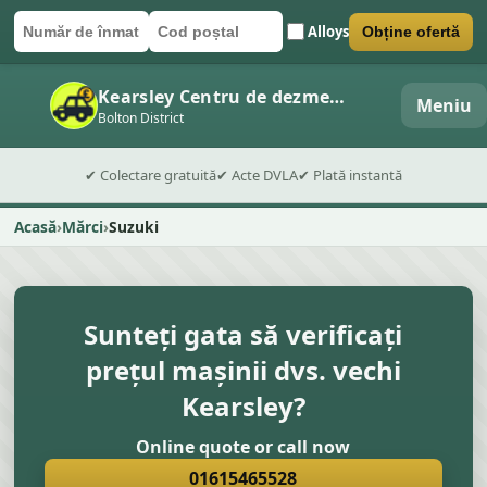
Alloys
Obține ofertă
Număr de înmatriculare
Cod poștal
Trimite formularul
Kearsley Centru de dezmembrări auto
Meniu
Bolton District
✔ Colectare gratuită
✔ Acte DVLA
✔ Plată instantă
Acasă
Mărci
Suzuki
Sunteți gata să verificați
prețul mașinii dvs. vechi
Kearsley?
Online quote or call now
01615465528