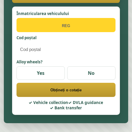
Înmatricularea vehiculului
Cod poștal
Alloy wheels?
Yes
No
Obțineți o cotație
Vehicle collection
DVLA guidance
Bank transfer