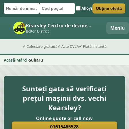
Alloys
Obține ofertă
Număr de înmatriculare
Cod poștal
Trimite formularul
Kearsley Centru de dezmembrări auto
Meniu
Bolton District
✔ Colectare gratuită
✔ Acte DVLA
✔ Plată instantă
Acasă
Mărci
Subaru
Sunteți gata să verificați
prețul mașinii dvs. vechi
Kearsley?
Online quote or call now
01615465528