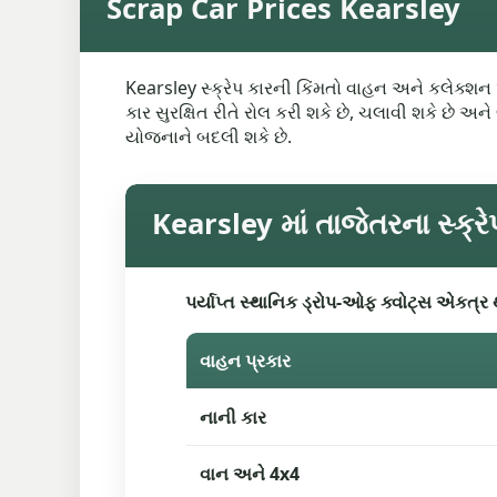
Scrap Car Prices Kearsley
Kearsley સ્ક્રેપ કારની કિંમતો વાહન અને કલેક્શન
કાર સુરક્ષિત રીતે રોલ કરી શકે છે, ચલાવી શકે છે અને
યોજનાને બદલી શકે છે.
Kearsley માં તાજેતરના સ્ક્ર
પર્યાપ્ત સ્થાનિક ડ્રોપ-ઓફ ક્વોટ્સ એકત્ર થ
વાહન પ્રકાર
નાની કાર
વાન અને 4x4