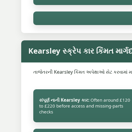
Kearsley સ્ક્રેપ કાર કિંમત માર્ગદ
તાજેતરની Kearsley કિંમત અપેક્ષાઓ સેટ કરવામાં મદ
સંપૂર્ણ નાની Kearsley કાર:
Often around £120
to £220 before access and missing-parts
checks