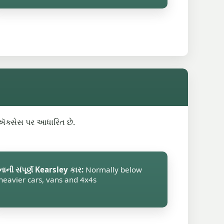
ગ ઍક્સેસ પર આધારિત છે.
નાની સંપૂર્ણ Kearsley કાર:
Normally below
heavier cars, vans and 4x4s