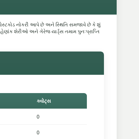
ટકોડ નોકરી આપે છે અને સ્થિતિ સમજાવે છે કે શું
રહેણાંક શેરીઓ અને ગેરેજ યાર્ડ્સ તમામ પુનઃપ્રાપ્તિ
ક્વોટ્સ
0
0