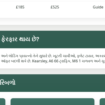
£185
£525
Guide
ં ફેરફાર થાય છે?
 અને લોડિંગ પ્રયત્નો તેને સુધારે છે. ખૂટતી ચાવીઓ, ફ્લેટ ટાયર, અકસ્
ધું ઑફર બદલી શકે છે. Kearsley, A6 66 ટ્રાફિક, M6 1 ચળવળ અને ચુ
પરિબળો