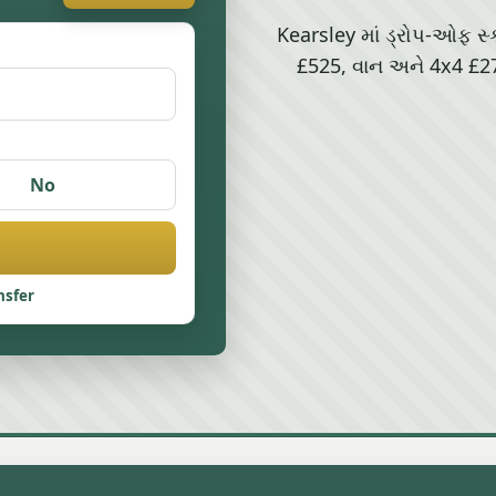
Kearsley માં ડ્રોપ-ઓફ સ્
£525, વાન અને 4x4 £27
No
nsfer