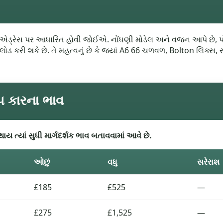
 એડ્રેસ પર આધારિત હોવી જોઈએ. નોંધણી મોડેલ અને વજન આપે છે, પોસ્
 લોડ કરી શકે છે. તે મહત્વનું છે કે જ્યાં A6 66 ચળવળ, Bolton લિંક્સ, 
ેપ કારના ભાવ
ાય ત્યાં સુધી માર્ગદર્શક ભાવ બતાવવામાં આવે છે.
ઓછું
વધુ
સરેરાશ
£185
£525
—
£275
£1,525
—