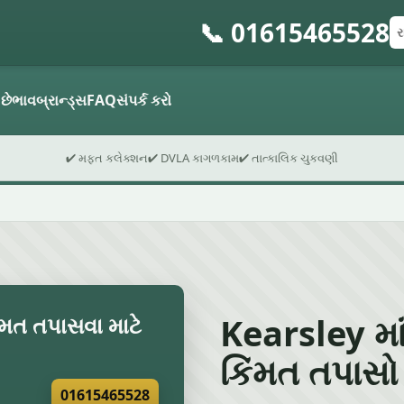
📞 01615465528
રજ
પો
ફો
 છે
ભાવ
બ્રાન્ડ્સ
FAQ
સંપર્ક કરો
✔ મફત કલેક્શન
✔ DVLA કાગળકામ
✔ તાત્કાલિક ચુકવણી
Kearsley માં
ંમત તપાસવા માટે
કિંમત તપાસો
01615465528