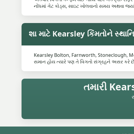
નોંધમાં ગેટ કોડ્સ, સાઇટ ખોલવાનો સમય અથવા જ્યા
શા માટે Kearsley કિંમતોને સ્થાન
Kearsley Bolton, Farnworth, Stoneclough, Moses
સમાન હોય ત્યારે પણ તે વિગતો સંગ્રહને અસર કરે છે
તમારી Kearsl
સ