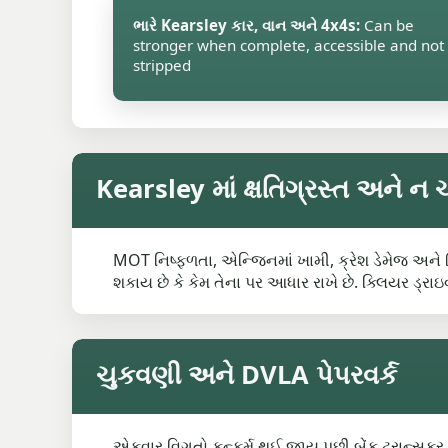
ભારે Kearsley કાર, વાન અને 4x4s:
Can be
stronger when complete, accessible and not
stripped
Kearsley માં ક્ષતિગ્રસ્ત અને ન 
MOT નિષ્ફળતા, એન્જિનમાં ખામી, ક્રેશ ડેમેજ અને 
શકાય છે કે કેમ તેના પર આધાર રાખે છે. ક્લિયર ડ
ચુકવણી અને DVLA પેપરવર્ક
એકવાર વિગતો કન્ફર્મ થઈ જાય પછી બેંક ટ્રાન્સફર દ