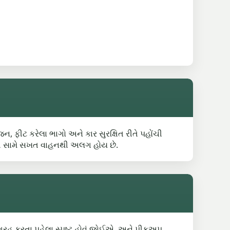
, ફીટ કરેલા ભાગો અને કાર સુરક્ષિત રીતે પહોંચી
ાલની સામે સખત વાહનથી અલગ હોય છે.
ંગ્રહ કરતા પહેલા સ્પષ્ટ હોવું જોઈએ, અને પીકઅપ