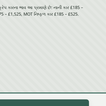
ક્રેપ કારના ભાવ આ પ્રમાણે છે: નાની કાર £185 –
5 – £1,525, MOT નિષ્ફળ કાર £185 – £525.