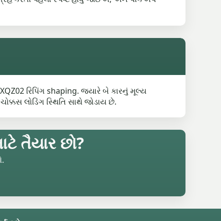
Z02 રિપિંગ shaping. જ્યારે બે કારનું મૂલ્ય
ોક્કસ લોડિંગ સ્થિતિ સાથે જોડાય છે.
ાટે તૈયાર છો?
ો.