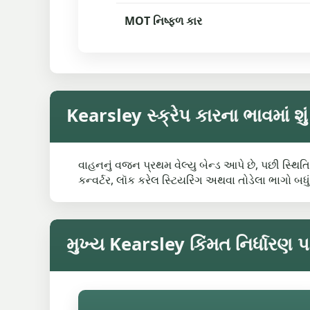
MOT નિષ્ફળ કાર
Kearsley સ્ક્રેપ કારના ભાવમાં શુ
વાહનનું વજન પ્રથમ વેલ્યુ બેન્ડ આપે છે, પછી સ્થિતિ
કન્વર્ટર, લૉક કરેલ સ્ટિયરિંગ અથવા તોડેલા ભાગો બ
મુખ્ય Kearsley કિંમત નિર્ધારણ 