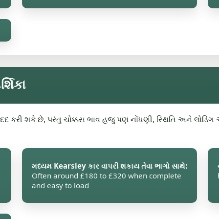
ર્શિકા
દ કરી શકે છે, પરંતુ ચોક્કસ ભાવ હજુ પણ નોંધણી, સ્થિતિ અને લોડિં
મધ્યમ Kearsley કાર વાપરી શકાય તેવા ભાગો સાથે:
Often around £180 to £320 when complete
and easy to load