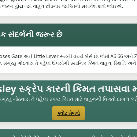
ં જરૂર હોય ત્યાં વાહન છોડનાર વ્યક્તિનો સમાવેશ થવો જોઈએ.
િક સંદર્ભની જરૂર છે
 Gate અને Little Lever રૂટની વચ્ચે બેસે છે, જેમાં A6 66 અને ZXQ
. સંગ્રહ ગોઠવાય તે પહેલાં ઉપયોગી સ્થાનિક કિંમત વાહન, સ્થિતિ અને ચ
ey સ્ક્રેપ કારની કિંમત તપાસવા મ
ંગ્રહ ગોઠવાય તે પહેલાં સ્પષ્ટ કિંમત માટે વાહનની વિગતો દાખલ કર
ક્વોટ મેળવો